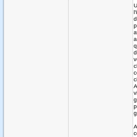
U
l
d
p
a
a
q
d
v
c
c
c
A
v
g
p
g
A
c