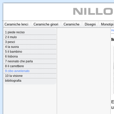
Ceramiche lenci
Ceramiche ginori
Ceramiche
Disegni
Monotipi
H
1 piede reciso
2 il mulo
3 pesci
4 la suora
5 il bambino
6 lisbona
7 neonato che parla
8 il carrettiere
9 cibo avvelenato
10 la visione
bibiliografia
E
u